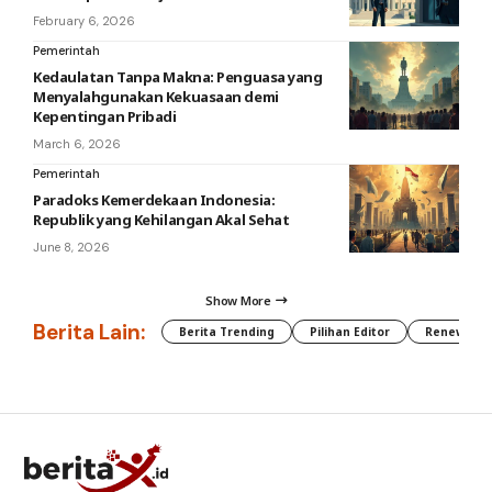
February 6, 2026
Pemerintah
Kedaulatan Tanpa Makna: Penguasa yang
Menyalahgunakan Kekuasaan demi
Kepentingan Pribadi
March 6, 2026
Pemerintah
Paradoks Kemerdekaan Indonesia:
Republik yang Kehilangan Akal Sehat
June 8, 2026
Show More
Berita Lain:
Berita Trending
Pilihan Editor
Renewable