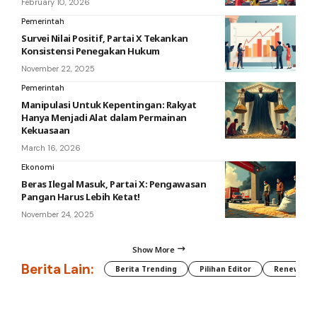
February 10, 2026
Pemerintah
Survei Nilai Positif, Partai X Tekankan
Konsistensi Penegakan Hukum
November 22, 2025
Pemerintah
Manipulasi Untuk Kepentingan: Rakyat
Hanya Menjadi Alat dalam Permainan
Kekuasaan
March 16, 2026
Ekonomi
Beras Ilegal Masuk, Partai X: Pengawasan
Pangan Harus Lebih Ketat!
November 24, 2025
Show More
Berita Lain:
Berita Trending
Pilihan Editor
Renewable