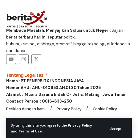
Membaca Masalah, Menyajikan Solusi untuk Negeri:
Sajian
berita terbaru hari ini seputar politik,
hukum, kriminal, olahraga, otomotif, hingga teknologi, di Indonesia
dan dunia.
Tentang Legalitas
Nama : PT PENERBITX INDONESIA JAYA
Nomor AHU : AHU-010653.AH.01.30.Tahun 2025
Alamat : Muara Sarana Indah C- Jetis, Malang , Jawa Timur
Contact Person :
0816-633-250
Beriklan dengan kami
Privacy Policy
Cookie Policy
© Foxiz News Network. Ruby Design Company. All Rights
By using this site, you agree to the
Privacy Policy
Accept
and
Terms of Use
.
Reserved.