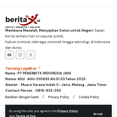
Membaca Masalah, Menyajikan Solusi untuk Negeri:
Sajian
berita terbaru hari ini seputar politik,
hukum, kriminal, olahraga, otomotif, hingga teknologi, di Indonesia
dan dunia.
Tentang Legalitas
Nama : PT PENERBITX INDONESIA JAYA
Nomor AHU : AHU-010653.AH.01.30.Tahun 2025
Alamat : Muara Sarana Indah C- Jetis, Malang , Jawa Timur
Contact Person :
0816-633-250
Beriklan dengan kami
Privacy Policy
Cookie Policy
© Foxiz News Network. Ruby Design Company. All Rights
By using this site, you agree to the
Privacy Policy
Accept
and
Terms of Use
.
Reserved.