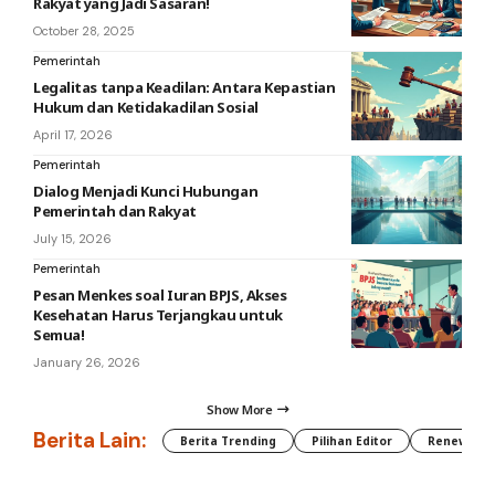
Rakyat yang Jadi Sasaran!
October 28, 2025
Pemerintah
Legalitas tanpa Keadilan: Antara Kepastian
Hukum dan Ketidakadilan Sosial
April 17, 2026
Pemerintah
Dialog Menjadi Kunci Hubungan
Pemerintah dan Rakyat
July 15, 2026
Pemerintah
Pesan Menkes soal Iuran BPJS, Akses
Kesehatan Harus Terjangkau untuk
Semua!
January 26, 2026
Show More
Berita Lain:
Berita Trending
Pilihan Editor
Renewable