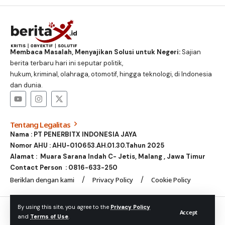
Membaca Masalah, Menyajikan Solusi untuk Negeri:
Sajian
berita terbaru hari ini seputar politik,
hukum, kriminal, olahraga, otomotif, hingga teknologi, di Indonesia
dan dunia.
Tentang Legalitas
Nama : PT PENERBITX INDONESIA JAYA
Nomor AHU : AHU-010653.AH.01.30.Tahun 2025
Alamat : Muara Sarana Indah C- Jetis, Malang , Jawa Timur
Contact Person :
0816-633-250
Beriklan dengan kami
Privacy Policy
Cookie Policy
© Foxiz News Network. Ruby Design Company. All Rights
By using this site, you agree to the
Privacy Policy
Accept
and
Terms of Use
.
Reserved.