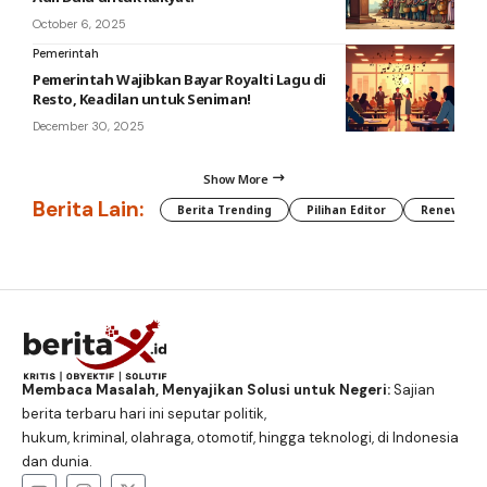
October 6, 2025
Pemerintah
Pemerintah Wajibkan Bayar Royalti Lagu di
Resto, Keadilan untuk Seniman!
December 30, 2025
Show More
Berita Lain:
Berita Trending
Pilihan Editor
Renewable
Membaca Masalah, Menyajikan Solusi untuk Negeri:
Sajian
berita terbaru hari ini seputar politik,
hukum, kriminal, olahraga, otomotif, hingga teknologi, di Indonesia
dan dunia.