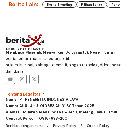
Berita Lain:
Berita Trending
Pilihan Editor
Renewable
Membaca Masalah, Menyajikan Solusi untuk Negeri:
Sajian
berita terbaru hari ini seputar politik,
hukum, kriminal, olahraga, otomotif, hingga teknologi, di Indonesia
dan dunia.
Tentang Legalitas
Nama : PT PENERBITX INDONESIA JAYA
Nomor AHU : AHU-010653.AH.01.30.Tahun 2025
Alamat : Muara Sarana Indah C- Jetis, Malang , Jawa Timur
Contact Person :
0816-633-250
Beriklan dengan kami
Privacy Policy
Cookie Policy