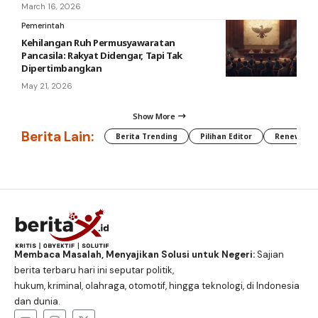
March 16, 2026
Pemerintah
Kehilangan Ruh Permusyawaratan
Pancasila: Rakyat Didengar, Tapi Tak
Dipertimbangkan
May 21, 2026
Show More
Berita Lain:
Berita Trending
Pilihan Editor
Renewable
Membaca Masalah, Menyajikan Solusi untuk Negeri:
Sajian
berita terbaru hari ini seputar politik,
hukum, kriminal, olahraga, otomotif, hingga teknologi, di Indonesia
dan dunia.