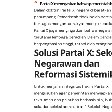
Partai X menegaskan bahwa pemerintah h
Dalam doktrin Partai X, negara diibaratkan
penumpang. Pemerintah tidak boleh bertind
bertugas mengantar rakyat menuju keadila
Partai X juga mengingatkan bahwa negara m
terutama lembaga peradilan. Dalam pandan
berpenghasilan tinggi, tetapi oleh orang 
Solusi Partai X: Se
Negarawan dan
Reformasi Sistemi
Untuk menjamin integritas hakim,
Partai X
mengusulkan agar pemerintah menyiapka
rekrutmen dan pelatihan berbasis nilai, bu
sekadar seleksi administratif.
Sekolah Neg