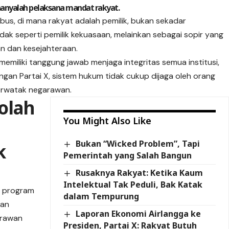
anyalah pelaksana mandat rakyat.
 bus, di mana rakyat adalah pemilik, bukan sekadar
ak seperti pemilik kekuasaan, melainkan sebagai sopir yang
n dan kesejahteraan.
emiliki tanggung jawab menjaga integritas semua institusi,
gan Partai X, sistem hukum tidak cukup dijaga oleh orang
berwatak negarawan.
kolah
You Might Also Like
Bukan “Wicked Problem”, Tapi
k
Pemerintah yang Salah Bangun
Rusaknya Rakyat: Ketika Kaum
Intelektual Tak Peduli, Bak Katak
n program
dalam Tempurung
kan
Laporan Ekonomi Airlangga ke
arawan
Presiden, Partai X: Rakyat Butuh