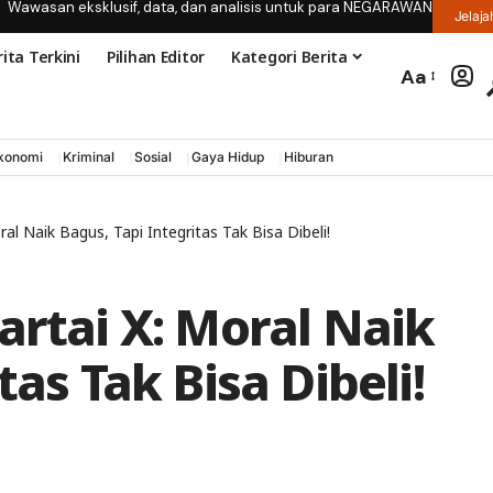
Wawasan eksklusif, data, dan analisis untuk para NEGARAWAN
Jelaja
ita Terkini
Pilihan Editor
Kategori Berita
Aa
konomi
Kriminal
Sosial
Gaya Hidup
Hiburan
ral Naik Bagus, Tapi Integritas Tak Bisa Dibeli!
artai X: Moral Naik
tas Tak Bisa Dibeli!