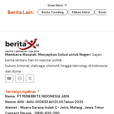
Show More
Berita Lain:
Berita Trending
Pilihan Editor
Renewable
Membaca Masalah, Menyajikan Solusi untuk Negeri:
Sajian
berita terbaru hari ini seputar politik,
hukum, kriminal, olahraga, otomotif, hingga teknologi, di Indonesia
dan dunia.
Tentang Legalitas
Nama : PT PENERBITX INDONESIA JAYA
Nomor AHU : AHU-010653.AH.01.30.Tahun 2025
Alamat : Muara Sarana Indah C- Jetis, Malang , Jawa Timur
Contact Person :
0816-633-250