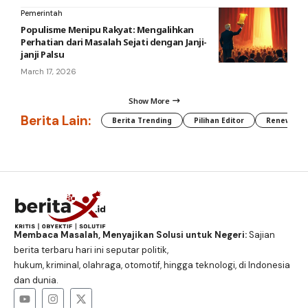
Pemerintah
Populisme Menipu Rakyat: Mengalihkan
Perhatian dari Masalah Sejati dengan Janji-
janji Palsu
March 17, 2026
Show More
Berita Lain:
Berita Trending
Pilihan Editor
Renewable
Membaca Masalah, Menyajikan Solusi untuk Negeri:
Sajian
berita terbaru hari ini seputar politik,
hukum, kriminal, olahraga, otomotif, hingga teknologi, di Indonesia
dan dunia.