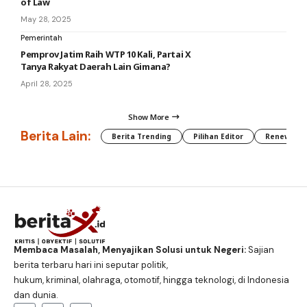
of Law
May 28, 2025
Pemerintah
Pemprov Jatim Raih WTP 10 Kali, Partai X
Tanya Rakyat Daerah Lain Gimana?
April 28, 2025
Show More
Berita Lain:
Berita Trending
Pilihan Editor
Renewable
Membaca Masalah, Menyajikan Solusi untuk Negeri:
Sajian
berita terbaru hari ini seputar politik,
hukum, kriminal, olahraga, otomotif, hingga teknologi, di Indonesia
dan dunia.