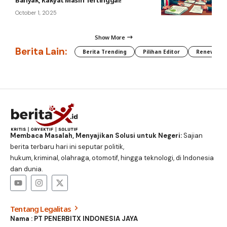
October 1, 2025
Show More
Berita Lain:
Berita Trending
Pilihan Editor
Renewable
Membaca Masalah, Menyajikan Solusi untuk Negeri:
Sajian
berita terbaru hari ini seputar politik,
hukum, kriminal, olahraga, otomotif, hingga teknologi, di Indonesia
dan dunia.
Tentang Legalitas
Nama : PT PENERBITX INDONESIA JAYA