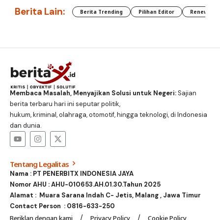
Berita Lain:
Berita Trending
Pilihan Editor
Renewable
Membaca Masalah, Menyajikan Solusi untuk Negeri:
Sajian
berita terbaru hari ini seputar politik,
hukum, kriminal, olahraga, otomotif, hingga teknologi, di Indonesia
dan dunia.
Tentang Legalitas
Nama : PT PENERBITX INDONESIA JAYA
Nomor AHU : AHU-010653.AH.01.30.Tahun 2025
Alamat : Muara Sarana Indah C- Jetis, Malang , Jawa Timur
Contact Person :
0816-633-250
Beriklan dengan kami
Privacy Policy
Cookie Policy