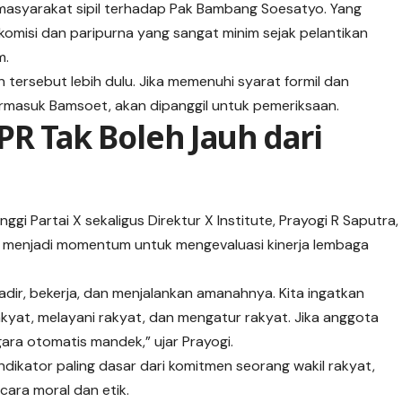
i masyarakat sipil terhadap Pak Bambang Soesatyo. Yang
 komisi dan paripurna yang sangat
minim
sejak pelantikan
m.
tersebut lebih dulu. Jika memenuhi syarat formil dan
termasuk Bamsoet, akan dipanggil untuk pemeriksaan.
PR Tak Boleh Jauh dari
ggi Partai X sekaligus Direktur X Institute, Prayogi R Saputra,
s menjadi momentum untuk mengevaluasi kinerja lembaga
dir, bekerja, dan menjalankan amanahnya. Kita ingatkan
rakyat, melayani rakyat, dan mengatur rakyat. Jika anggota
gara otomatis mandek,” ujar Prayogi.
indikator paling dasar dari komitmen seorang wakil rakyat,
ara moral dan etik.