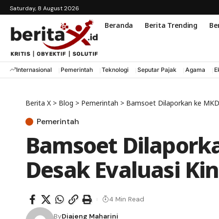
Saturday, 8 August 2026
Beranda
Berita Trending
Ber
Internasional
Pemerintah
Teknologi
Seputar Pajak
Agama
E
Berita X
>
Blog
>
Pemerintah
>
Bamsoet Dilaporkan ke MKD, 
Pemerintah
Bamsoet Dilaporka
Desak Evaluasi Ki
4 Min Read
By
Diajeng Maharini