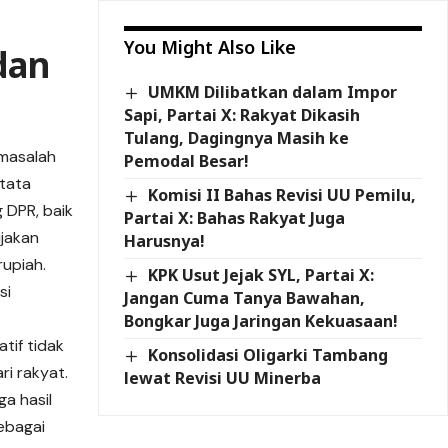
You Might Also Like
dan
UMKM Dilibatkan dalam Impor
Sapi, Partai X: Rakyat Dikasih
Tulang, Dagingnya Masih ke
 masalah
Pemodal Besar!
 tata
Komisi II Bahas Revisi UU Pemilu,
g DPR, baik
Partai X: Bahas Rakyat Juga
ijakan
Harusnya!
rupiah.
KPK Usut Jejak SYL, Partai X:
si
Jangan Cuma Tanya Bawahan,
Bongkar Juga Jaringan Kekuasaan!
tif tidak
Konsolidasi Oligarki Tambang
ri rakyat.
lewat Revisi UU Minerba
ga hasil
sebagai