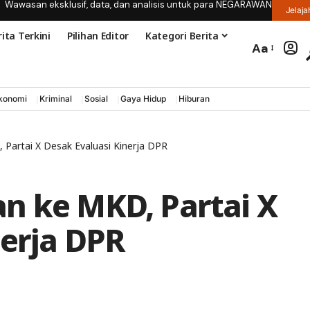
Wawasan eksklusif, data, dan analisis untuk para NEGARAWAN
Jelaja
ita Terkini
Pilihan Editor
Kategori Berita
Aa
konomi
Kriminal
Sosial
Gaya Hidup
Hiburan
Partai X Desak Evaluasi Kinerja DPR
n ke MKD, Partai X
nerja DPR