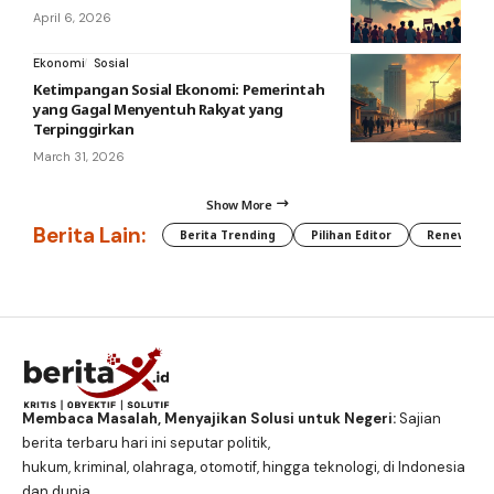
April 6, 2026
Ekonomi
Sosial
Ketimpangan Sosial Ekonomi: Pemerintah
yang Gagal Menyentuh Rakyat yang
Terpinggirkan
March 31, 2026
Show More
Berita Lain:
Berita Trending
Pilihan Editor
Renewable
Membaca Masalah, Menyajikan Solusi untuk Negeri:
Sajian
berita terbaru hari ini seputar politik,
hukum, kriminal, olahraga, otomotif, hingga teknologi, di Indonesia
dan dunia.